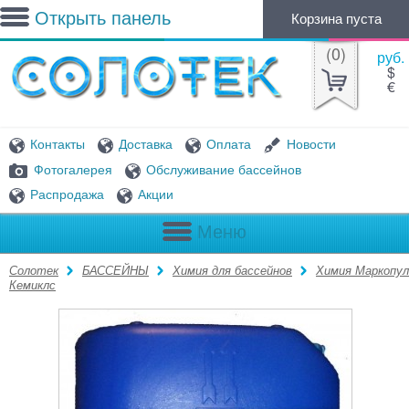
Открыть панель
Корзина пуста
(
0
)
руб.
$
€
Контакты
Доставка
Оплата
Новости
Фотогалерея
Обслуживание бассейнов
Распродажа
Акции
Меню
Солотек
БАССЕЙНЫ
Химия для бассейнов
Химия Маркопул
Кемиклс