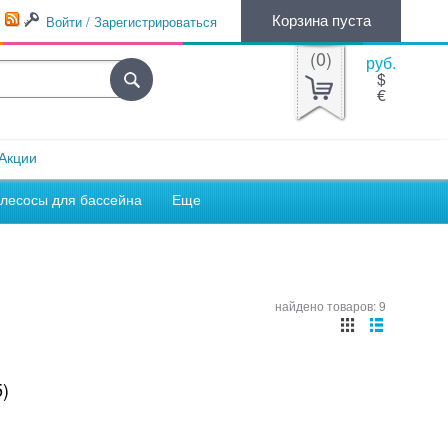
Корзина пуста
Войти / Зарегистрироваться
(
0
)
руб.
$
€
Акции
лесосы для бассейна
Еще
найдено товаров: 9
)