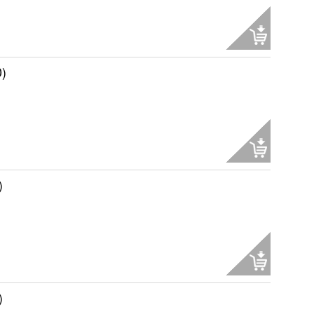
)
)
)