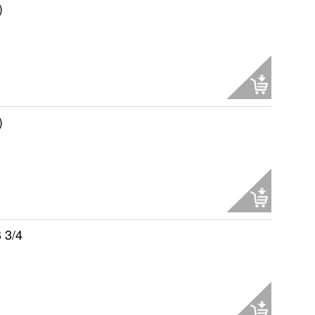
)
)
 3/4