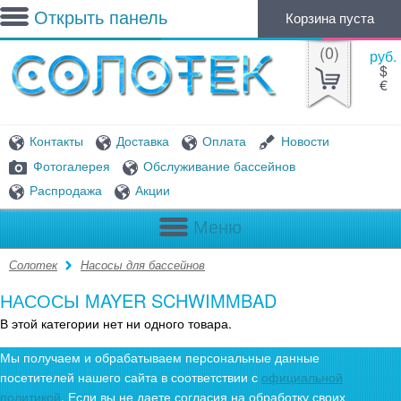
Открыть панель
Корзина пуста
(
0
)
руб.
$
€
Контакты
Доставка
Оплата
Новости
Фотогалерея
Обслуживание бассейнов
Распродажа
Акции
Меню
Солотек
Насосы для бассейнов
НАСОСЫ MAYER SCHWIMMBAD
В этой категории нет ни одного товара.
Мы получаем и обрабатываем персональные данные
посетителей нашего сайта в соответствии с
официальной
политикой
. Если вы не даете согласия на обработку своих