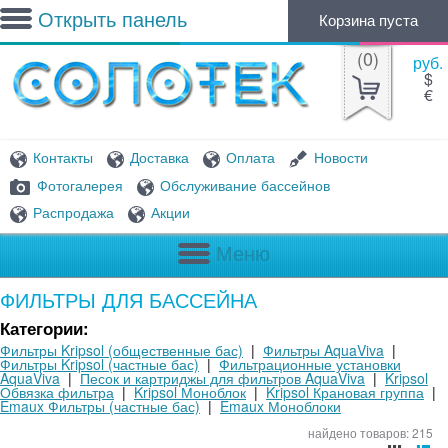
Открыть панель
Корзина пуста
(
0
)
руб.
$
€
Контакты
Доставка
Оплата
Новости
Фотогалерея
Обслуживание бассейнов
Распродажа
Акции
Меню
ФИЛЬТРЫ ДЛЯ БАССЕЙНА
Категории:
Фильтры Kripsol (общественные бас)
|
Фильтры AquaViva
|
Фильтры Kripsol (частные бас)
|
Фильтрационные установки
AquaViva
|
Песок и картриджы для фильтров AquaViva
|
Kripsol
Обвязка фильтра
|
Kripsol Моноблок
|
Kripsol Крановая группа
|
Emaux Фильтры (частные бас)
|
Emaux Моноблоки
найдено товаров: 215