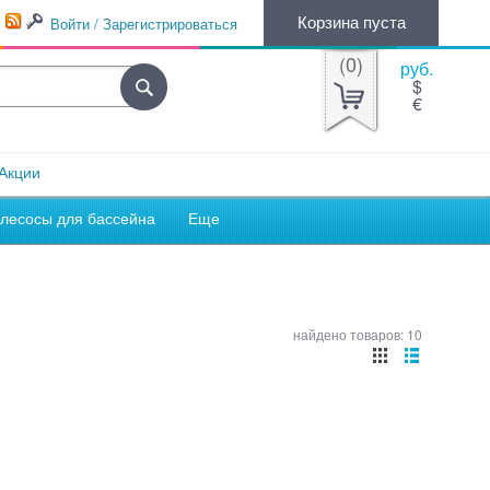
Корзина пуста
Войти / Зарегистрироваться
(
0
)
руб.
$
€
Акции
лесосы для бассейна
Еще
найдено товаров: 10