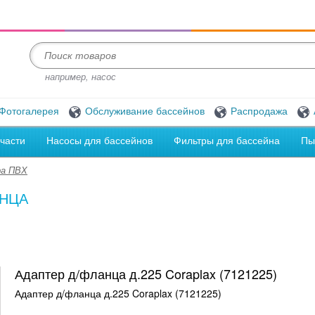
например, насос
Фотогалерея
Обслуживание бассейнов
Распродажа
части
Насосы для бассейнов
Фильтры для бассейна
Пы
а ПВХ
АНЦА
Адаптер д/фланца д.225 Coraplax (7121225)
Адаптер д/фланца д.225 Coraplax (7121225)