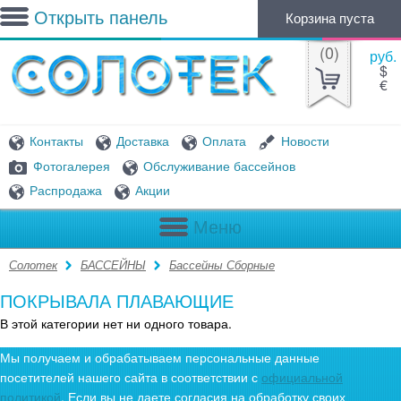
Открыть панель
Корзина пуста
(
0
)
руб.
$
€
Контакты
Доставка
Оплата
Новости
Фотогалерея
Обслуживание бассейнов
Распродажа
Акции
Меню
Солотек
БАССЕЙНЫ
Бассейны Сборные
ПОКРЫВАЛА ПЛАВАЮЩИЕ
В этой категории нет ни одного товара.
Мы получаем и обрабатываем персональные данные
посетителей нашего сайта в соответствии с
официальной
политикой
. Если вы не даете согласия на обработку своих